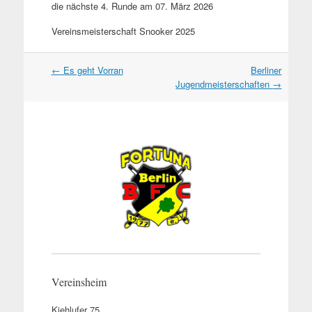
die nächste 4. Runde am 07. März 2026
Vereinsmeisterschaft Snooker 2025
Artikel
←
Es geht Vorran
Berliner
Navigation
Jugendmeisterschaften
→
Vereinsheim
Kiehlufer 75