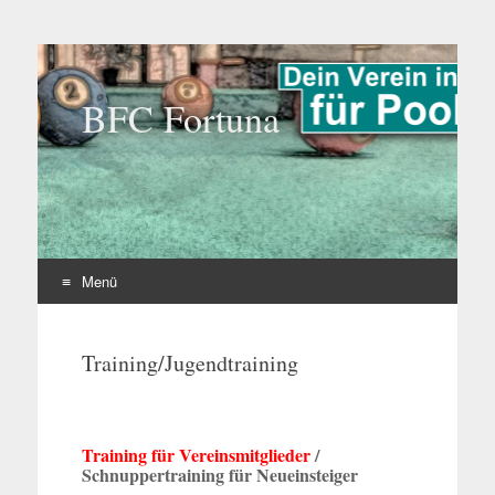
BFC Fortuna
Menü
Zum
Inhalt
Training/Jugendtraining
springen
Training für Vereinsmitglieder
/
Schnuppertraining für Neueinsteiger