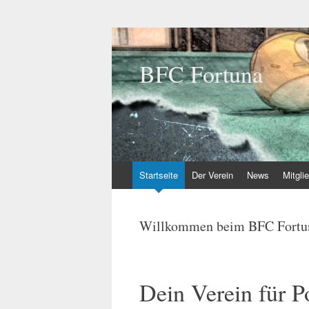
BFC Fortuna
Zum
Startseite
Der Verein
News
Mitgli
Inhalt
springen
Willkommen beim BFC Fortuna
Dein Verein für P