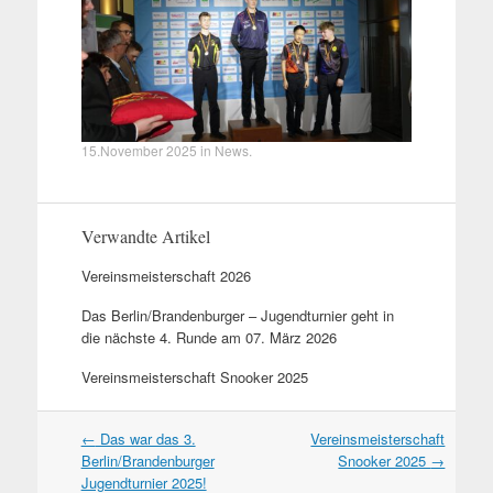
15.November 2025
in
News
.
Verwandte Artikel
Vereinsmeisterschaft 2026
Das Berlin/Brandenburger – Jugendturnier geht in
die nächste 4. Runde am 07. März 2026
Vereinsmeisterschaft Snooker 2025
Artikel
←
Das war das 3.
Vereinsmeisterschaft
Navigation
Berlin/Brandenburger
Snooker 2025
→
Jugendturnier 2025!