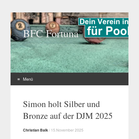
BFC Fortuna
Menü
Zum
Inhalt
Simon holt Silber und
springen
Bronze auf der DJM 2025
Christian Balk
/
15.November 2025