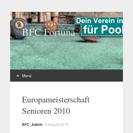
BFC Fortuna
Menü
Zum
Inhalt
Europameisterschaft
springen
Senioren 2010
BFC_Admin
/
8.August 2010