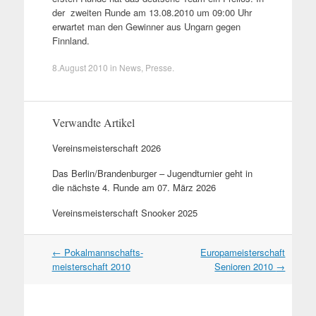
der zweiten Runde am 13.08.2010 um 09:00 Uhr
erwartet man den Gewinner aus Ungarn gegen
Finnland.
8.August 2010
in
News
,
Presse
.
Verwandte Artikel
Vereinsmeisterschaft 2026
Das Berlin/Brandenburger – Jugendturnier geht in
die nächste 4. Runde am 07. März 2026
Vereinsmeisterschaft Snooker 2025
Artikel
←
Pokalmannschafts-
Europameisterschaft
Navigation
meisterschaft 2010
Senioren 2010
→