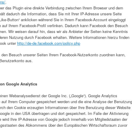
ns/
.
er das Plugin eine direkte Verbindung zwischen Ihrem Browser und dem
ält dadurch die Information, dass Sie mit Ihrer IP-Adresse unsere Seite
ike-Button“ anklicken während Sie in Ihrem Facebook-Account eingeloggt
ten auf Ihrem Facebook-Profil verlinken. Dadurch kann Facebook den Besuch
en. Wir weisen darauf hin, dass wir als Anbieter der Seiten keine Kenntnis
deren Nutzung durch Facebook erhalten. Weitere Informationen hierzu finden
book unter
http://de-de.facebook.com/policy.php
 den Besuch unserer Seiten Ihrem Facebook-Nutzerkonto zuordnen kann,
-Benutzerkonto aus.
von Google Analytics
einen Webanalysedienst der Google Inc. („Google“). Google Analytics
ie auf Ihrem Computer gespeichert werden und die eine Analyse der Benutzun
urch den Cookie erzeugten Informationen über Ihre Benutzung dieser Website
oogle in den USA übertragen und dort gespeichert. Im Falle der Aktivierung
 wird Ihre IP-Adresse von Google jedoch innerhalb von Mitgliedstaaten der
ragsstaaten des Abkommens über den Europäischen Wirtschaftsraum zuvor