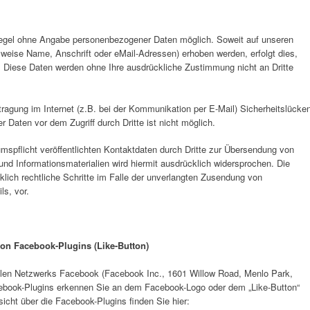
Regel ohne Angabe personenbezogener Daten möglich. Soweit auf unseren
weise Name, Anschrift oder eMail-Adressen) erhoben werden, erfolgt dies,
is. Diese Daten werden ohne Ihre ausdrückliche Zustimmung nicht an Dritte
tragung im Internet (z.B. bei der Kommunikation per E-Mail) Sicherheitslücke
 Daten vor dem Zugriff durch Dritte ist nicht möglich.
pflicht veröffentlichten Kontaktdaten durch Dritte zur Übersendung von
und Informationsmaterialien wird hiermit ausdrücklich widersprochen. Die
klich rechtliche Schritte im Falle der unverlangten Zusendung von
s, vor.
von Facebook-Plugins (Like-Button)
alen Netzwerks Facebook (Facebook Inc., 1601 Willow Road, Menlo Park,
Facebook-Plugins erkennen Sie an dem Facebook-Logo oder dem „Like-Button“
rsicht über die Facebook-Plugins finden Sie hier: